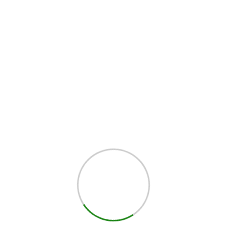
e hilo para uso doméstico
, y cada uno tiene sus propios puntos fuertes y débiles. Si desea
izar y el tipo de trabajo que va a realizar.
 los de gas y
plasma
.
ma de gas. Los sistemas de soldadura por gas utilizan un gas pre
cantidad de ruido, calor y humos.
so doméstico porque son fáciles de manejar. El único inconvenie