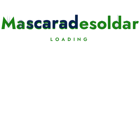
M
a
s
c
a
r
a
d
e
s
o
l
d
a
r
LOADING