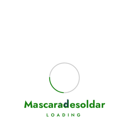
M
a
s
c
a
r
a
d
e
s
o
l
d
a
r
LOADING