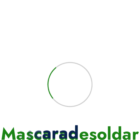
M
a
s
c
a
r
a
d
e
s
o
l
d
a
r