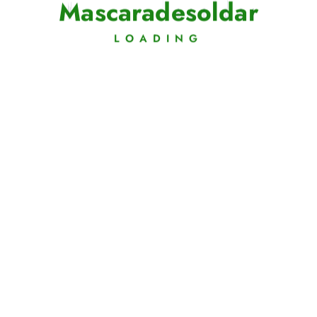
M
a
s
c
a
r
a
d
e
s
o
l
d
a
r
LOADING