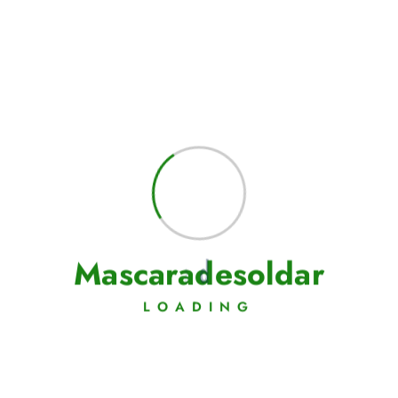
M
a
s
c
a
r
a
d
e
s
o
l
d
a
r
LOADING