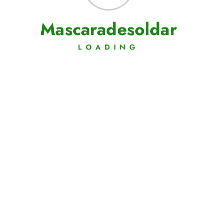
M
a
s
c
a
r
a
d
e
s
o
l
d
a
r
LOADING