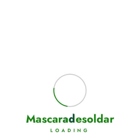
M
a
s
c
a
r
a
d
e
s
o
l
d
a
r
LOADING