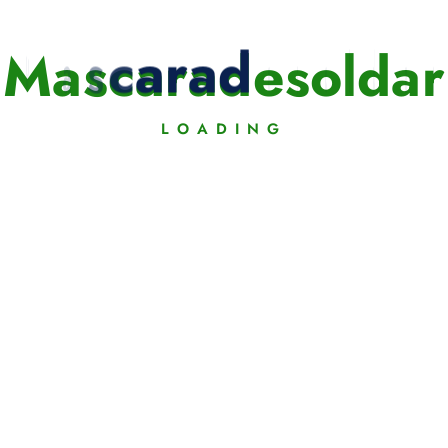
M
a
s
c
a
r
a
d
e
s
o
l
d
a
r
LOADING