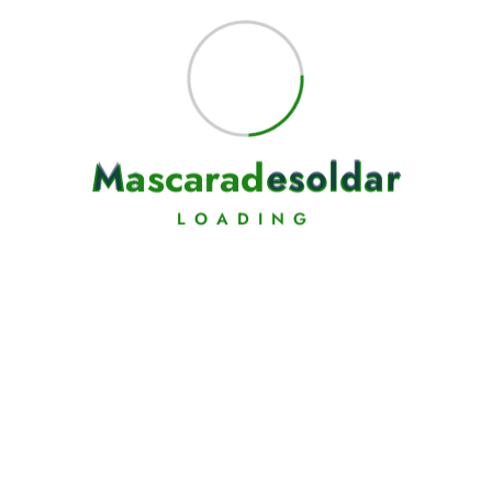
M
a
s
c
a
r
a
d
e
s
o
l
d
a
r
LOADING