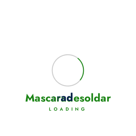
M
a
s
c
a
r
a
d
e
s
o
l
d
a
r
LOADING