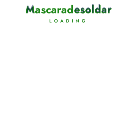
M
a
s
c
a
r
a
d
e
s
o
l
d
a
r
LOADING