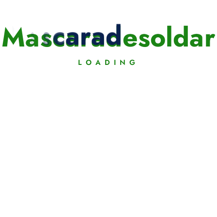
M
a
s
c
a
r
a
d
e
s
o
l
d
a
r
LOADING