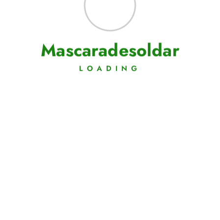
M
a
s
c
a
r
a
d
e
s
o
l
d
a
r
LOADING