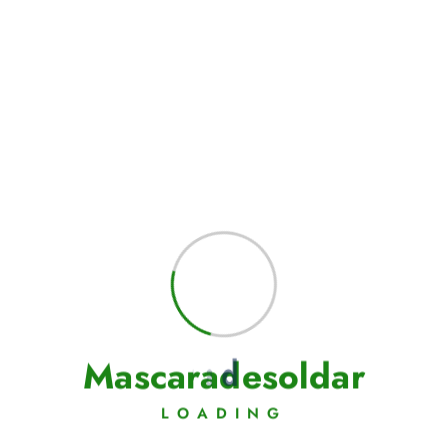
M
a
s
c
a
r
a
d
e
s
o
l
d
a
r
LOADING